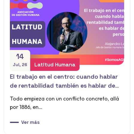
14
Latitud Humana
ul, 26
 trabajo en el centro: cuando hablar
«
 rentabilidad también es hablar de
g
as personas
do empieza con un conflicto concreto, allá
T
r 1886, en…
p
Ver más